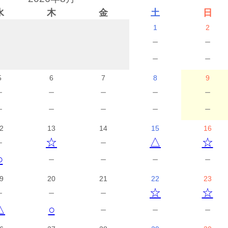
水
木
金
土
日
1
2
－
－
－
－
5
6
7
8
9
－
－
－
－
－
－
－
－
－
－
2
13
14
15
16
－
☆
－
△
☆
○
－
－
－
－
9
20
21
22
23
－
－
－
☆
☆
△
○
－
－
－