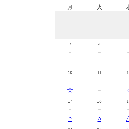
月
火
3
4
－
－
－
－
10
11
1
－
－
☆
－
17
18
1
－
－
○
○