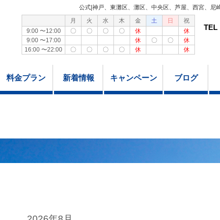
公式|神戸、東灘区、灘区、中央区、芦屋、西宮、尼
月
火
水
木
金
土
日
祝
TEL
9:00 〜12:00
〇
〇
〇
〇
休
休
9:00 〜17:00
休
〇
〇
休
16:00 〜22:00
〇
〇
〇
〇
休
休
料金プラン
新着情報
キャンペーン
ブログ
2026年8月