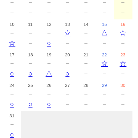
－
－
－
－
－
－
－
－
－
－
－
－
－
－
10
11
12
13
14
15
16
－
－
－
☆
－
△
☆
☆
－
○
－
－
－
－
17
18
19
20
21
22
23
－
－
－
－
－
☆
☆
○
○
△
○
－
－
－
24
25
26
27
28
29
30
－
－
－
－
－
－
－
○
○
○
－
－
－
－
31
－
○