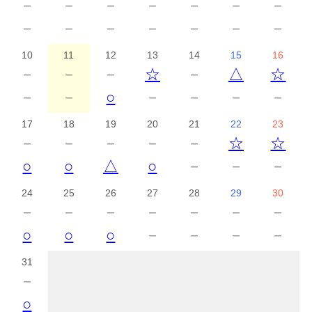
－
－
－
－
－
－
－
－
－
－
－
－
－
－
10
11
12
13
14
15
16
－
－
－
☆
－
△
☆
－
－
○
－
－
－
－
17
18
19
20
21
22
23
－
－
－
－
－
☆
☆
○
○
△
○
－
－
－
24
25
26
27
28
29
30
－
－
－
－
－
－
－
○
○
○
－
－
－
－
31
－
○