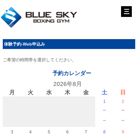
体験予約-Web申込み
ご希望の時間帯を選択してください。
予約カレンダー
2026年8月
月
火
水
木
金
土
日
1
2
－
－
－
－
3
4
5
6
7
8
9