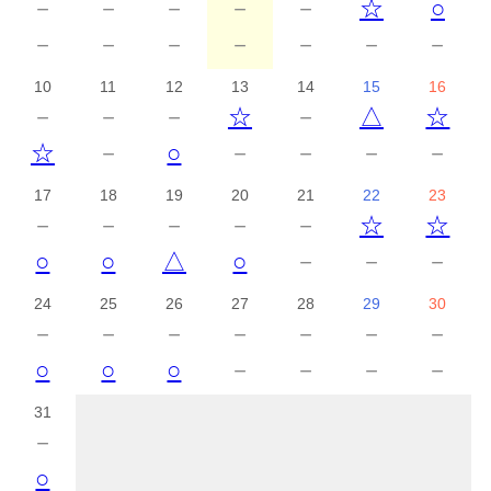
－
－
－
－
－
☆
○
－
－
－
－
－
－
－
10
11
12
13
14
15
16
－
－
－
☆
－
△
☆
☆
－
○
－
－
－
－
17
18
19
20
21
22
23
－
－
－
－
－
☆
☆
○
○
△
○
－
－
－
24
25
26
27
28
29
30
－
－
－
－
－
－
－
○
○
○
－
－
－
－
31
－
○