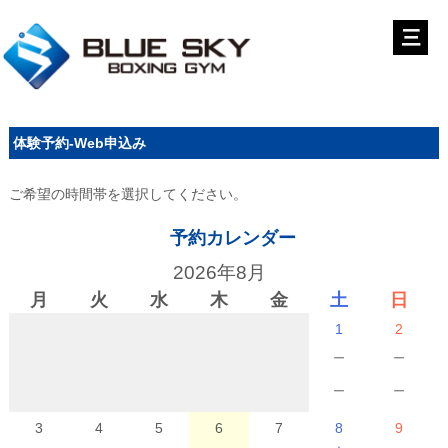
体験予約-Web申込み
ご希望の時間帯を選択してください。
予約カレンダー
2026年8月
月
火
水
木
金
土
日
1
2
－
－
－
－
3
4
5
6
7
8
9