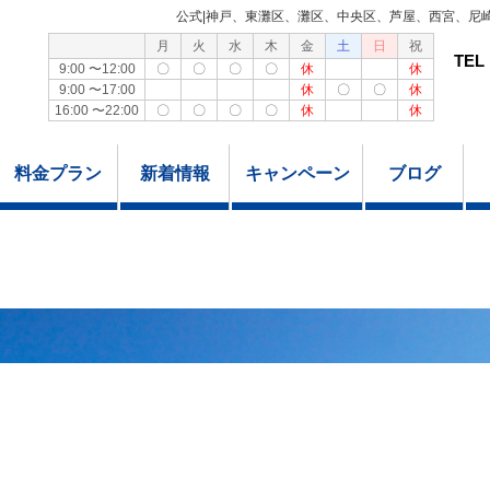
公式|神戸、東灘区、灘区、中央区、芦屋、西宮、尼
月
火
水
木
金
土
日
祝
TEL
9:00 〜12:00
〇
〇
〇
〇
休
休
9:00 〜17:00
休
〇
〇
休
16:00 〜22:00
〇
〇
〇
〇
休
休
料金プラン
新着情報
キャンペーン
ブログ