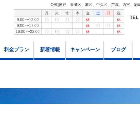
公式|神戸、東灘区、灘区、中央区、芦屋、西宮、尼
月
火
水
木
金
土
日
祝
TEL
9:00 〜12:00
〇
〇
〇
〇
休
休
9:00 〜17:00
休
〇
〇
休
16:00 〜22:00
〇
〇
〇
〇
休
休
料金プラン
新着情報
キャンペーン
ブログ