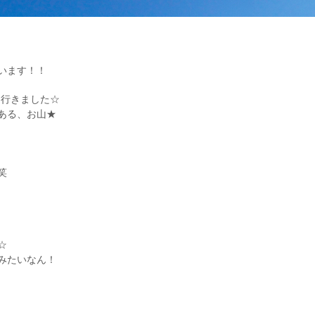
います！！
に行きました☆
ある、お山★
笑
☆
みたいなん！