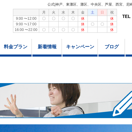
公式|神戸、東灘区、灘区、中央区、芦屋、西宮、尼
月
火
水
木
金
土
日
祝
TEL
9:00 〜12:00
〇
〇
〇
〇
休
休
9:00 〜17:00
休
〇
〇
休
16:00 〜22:00
〇
〇
〇
〇
休
休
料金プラン
新着情報
キャンペーン
ブログ