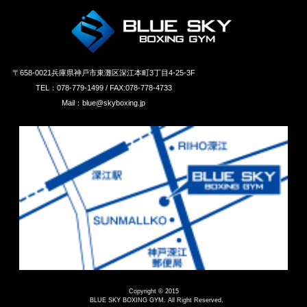
〒658‐0021兵庫県神戸市東灘区深江本町3丁目4-25-3F
TEL：078-779-1499 / FAX:078-778-4733
Mail：blue@skyboxing.jp
Copyright © 2015
BLUE SKY BOXING GYM. All Right Reserved.