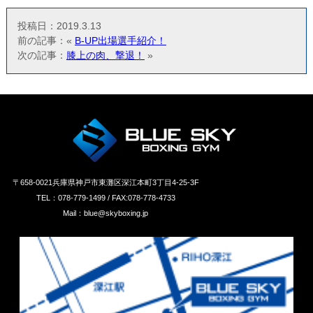
投稿日：2019.3.13
前の記事：«
B-UP出場選手紹介！
次の記事：
膝上の肉、撃退！
»
〒658‐0021兵庫県神戸市東灘区深江本町3丁目4-25-3F
TEL：078-779-1499 / FAX:078-778-4733
Mail：blue@skyboxing.jp