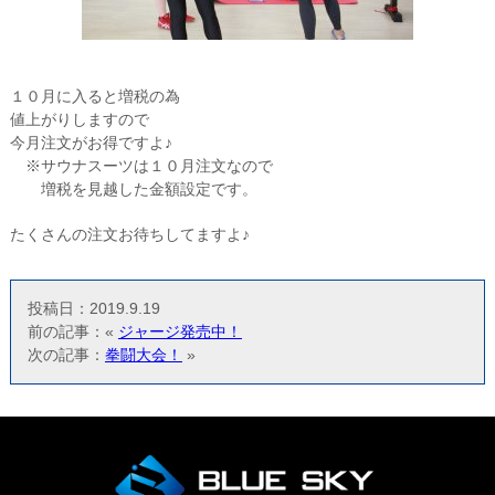
１０月に入ると増税の為
値上がりしますので
今月注文がお得ですよ♪
※サウナスーツは１０月注文なので
増税を見越した金額設定です。
たくさんの注文お待ちしてますよ♪
投稿日：2019.9.19
前の記事：«
ジャージ発売中！
次の記事：
拳闘大会！
»