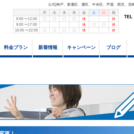
公式|神戸、東灘区、灘区、中央区、芦屋、西宮、尼
月
火
水
木
金
土
日
祝
TEL
9:00 〜12:00
〇
〇
〇
〇
休
休
9:00 〜17:00
休
〇
〇
休
16:00 〜22:00
〇
〇
〇
〇
休
休
料金プラン
新着情報
キャンペーン
ブログ
変更！