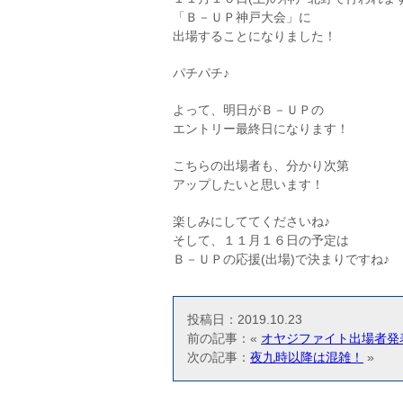
「Ｂ－ＵＰ神戸大会」に
出場することになりました！
パチパチ♪
よって、明日がＢ－ＵＰの
エントリー最終日になります！
こちらの出場者も、分かり次第
アップしたいと思います！
楽しみにしててくださいね♪
そして、１１月１６日の予定は
Ｂ－ＵＰの応援(出場)で決まりですね♪
投稿日：2019.10.23
前の記事：«
オヤジファイト出場者発
次の記事：
夜九時以降は混雑！
»