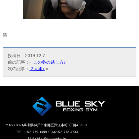
笑
投稿日：2019.12.7
前の記事：«
この冬の越し方♪
次の記事：
２人組♪
»
〒658‐0021兵庫県神戸市東灘区深江本町3丁目4-25-3F
TEL：078-779-1499 / FAX:078-778-4733
Mail：blue@skyboxing.jp