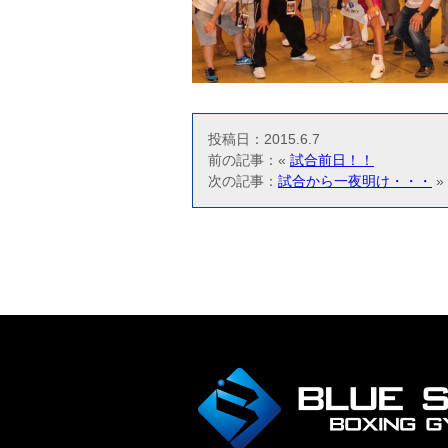
投稿日：2015.6.7
前の記事：«
試合前日！！
次の記事：
試合から一夜明け・・・
»