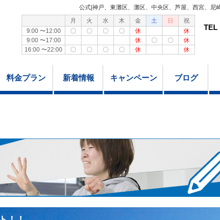
公式|神戸、東灘区、灘区、中央区、芦屋、西宮、尼
月
火
水
木
金
土
日
祝
TEL
9:00 〜12:00
〇
〇
〇
〇
休
休
9:00 〜17:00
休
〇
〇
休
16:00 〜22:00
〇
〇
〇
〇
休
休
料金プラン
新着情報
キャンペーン
ブログ
ト！！