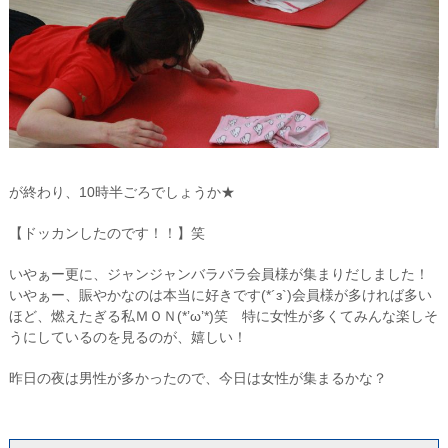
が終わり、10時半ごろでしょうか★
【ドッカンしたのです！！】笑
いやぁー更に、ジャンジャンバラバラ会員様が集まりだしました！
いやぁー、賑やかなのは本当に好きです(*´з`)会員様が多ければ多い
ほど、燃えたぎる私ＭＯＮ(*’ω’*)笑 特に女性が多くてみんな楽しそ
うにしているのを見るのが、嬉しい！
昨日の夜は男性が多かったので、今日は女性が集まるかな？