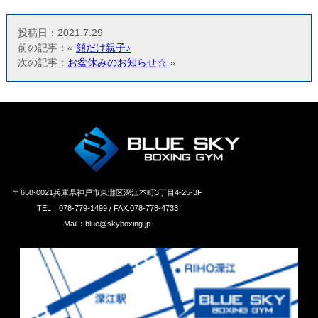
投稿日：2021.7.29
前の記事：«
顔だけ親子♪
次の記事：
お盆休みのお知らせ☆
»
〒658‐0021兵庫県神戸市東灘区深江本町3丁目4-25-3F
TEL：078-779-1499 / FAX:078-778-4733
Mail：blue@skyboxing.jp