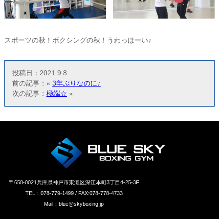
スポーツの秋！ボクシングの秋！うわっほーい♪
投稿日：2021.9.8
前の記事：«
3年ぶりなのに♪
次の記事：
極端☆
»
〒658‐0021兵庫県神戸市東灘区深江本町3丁目4-25-3F
TEL：078-779-1499 / FAX:078-778-4733
Mail：blue@skyboxing.jp