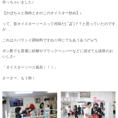
作っちゃいました♪
【かぼちゃと鶏肉ときのこのオイスター炒め】♪
って、昔オイスターソースって何味だ( ﾟДﾟ)？？と思っていたのです
が…
これはスバラシイ調味料ですね☆何にでもあうあう(*’ω’*)
ポン酢でも普通に砂糖やブラックペッパーなどに混ぜても抜群のお
いしさ♪
「オイスターソース最高！！！」
さーさー、もう秋！