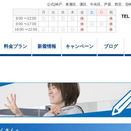
公式|神戸、東灘区、灘区、中央区、芦屋、西宮、尼
月
火
水
木
金
土
日
祝
TEL
9:00 〜12:00
〇
〇
〇
〇
休
休
9:00 〜17:00
休
〇
〇
休
16:00 〜22:00
〇
〇
〇
〇
休
休
料金プラン
新着情報
キャンペーン
ブログ
くさん♬