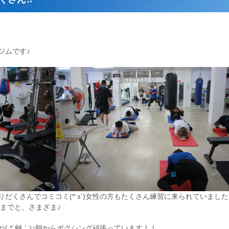
ジムです♪
だくさんでコミコミ(*´з`)女性の方もたくさん練習に来られていました
いまでと、さまざま♪
 *´艸｀)♪朝からボクシング頑張っています！！