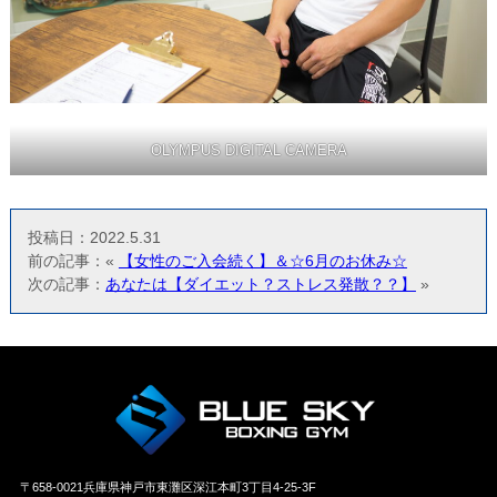
OLYMPUS DIGITAL CAMERA
投稿日：2022.5.31
前の記事：«
【女性のご入会続く】＆☆6月のお休み☆
次の記事：
あなたは【ダイエット？ストレス発散？？】
»
〒658‐0021兵庫県神戸市東灘区深江本町3丁目4-25-3F