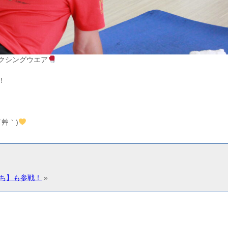
クシングウエア
！
´艸｀)
ち】も参戦！
»