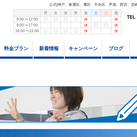
公式|神戸、東灘区、灘区、中央区、芦屋、西宮、尼
月
火
水
木
金
土
日
祝
TEL
9:00 〜12:00
〇
〇
〇
〇
休
休
9:00 〜17:00
休
〇
〇
休
16:00 〜22:00
〇
〇
〇
〇
休
休
料金プラン
新着情報
キャンペーン
ブログ