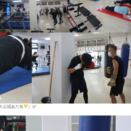
人公認あだ名
）が