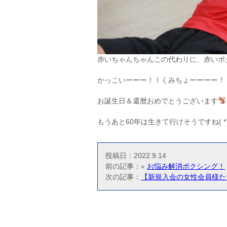
赤いちゃんちゃんこの代わりに、赤いボ
かっこいーーー！！くみちょーーーー！
お誕生日＆還暦おめでとうございます
もうあと60年は生きて行けそうですね( *
投稿日：2022.9.14
前の記事：«
お悩み解消ボクシング！
次の記事：
【新規入会の女性会員様た