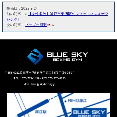
投稿日：2022.9.24
前の記事：«
【女性多数】神戸市東灘区のフィットネス＆ボク
シング♪
次の記事：
ブーブー回避
»
〒658‐0021兵庫県神戸市東灘区深江本町3丁目4-25-3F
TEL：078-779-1499 / FAX:078-778-4733
Mail：blue@skyboxing.jp