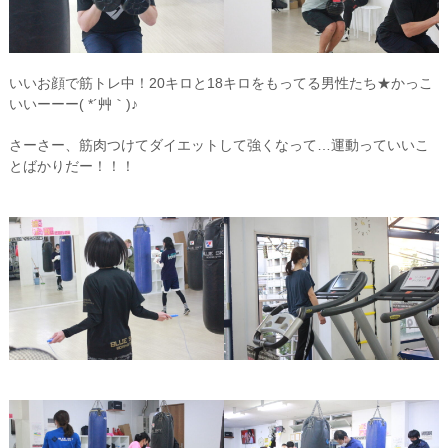
いいお顔で筋トレ中！20キロと18キロをもってる男性たち★かっこ
いいーーー( *´艸｀)♪
さーさー、筋肉つけてダイエットして強くなって…運動っていいこ
とばかりだー！！！