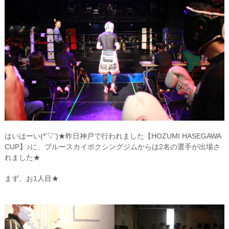
はいはーい(*’▽’)★昨日神戸で行われました【HOZUMI HASEGAWA
CUP】♪に、ブルースカイボクシングジムからは2名の選手が出場さ
れました★
まず、お1人目★