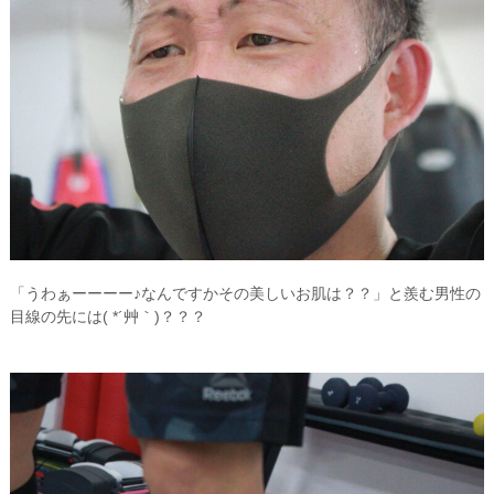
「うわぁーーーー♪なんですかその美しいお肌は？？」と羨む男性の
目線の先には( *´艸｀)？？？