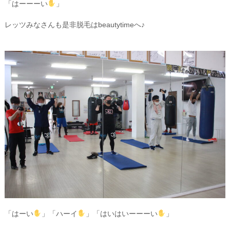
「はーーーい
」
レッツみなさんも是非脱毛はbeautytimeへ♪
「はーい
」「ハーイ
」「はいはいーーーい
」