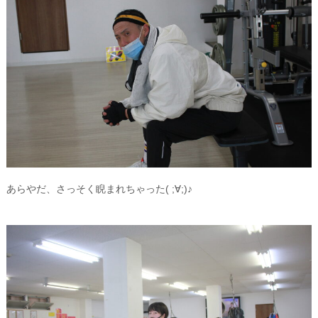
あらやだ、さっそく睨まれちゃった( ;∀;)♪