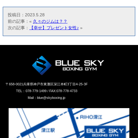
投稿日：2023.5.28
前の記事：«
久々のジムは？？
次の記事：
【幸せ】プレゼント女性♪
»
〒658‐0021兵庫県神戸市東灘区深江本町3丁目4-25-3F
TEL：078-779-1499 / FAX:078-778-4733
Mail：blue@skyboxing.jp