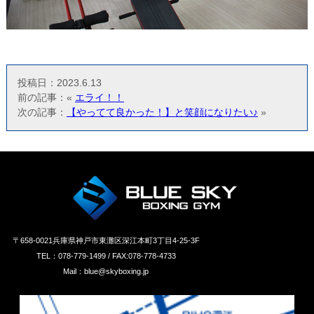
投稿日：2023.6.13
前の記事：«
エライ！！
次の記事：
【やってて良かった！】と笑顔になりたい♪
»
〒658‐0021兵庫県神戸市東灘区深江本町3丁目4-25-3F
TEL：078-779-1499 / FAX:078-778-4733
Mail：blue@skyboxing.jp