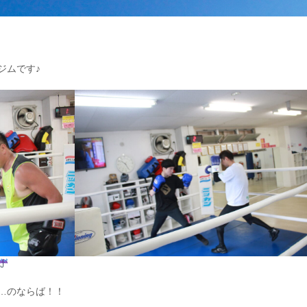
ジムです♪
…のならば！！