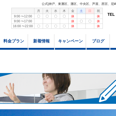
公式|神戸、東灘区、灘区、中央区、芦屋、西宮、尼
月
火
水
木
金
土
日
祝
TEL
9:00 〜12:00
〇
〇
〇
〇
休
休
9:00 〜17:00
休
〇
〇
休
16:00 〜22:00
〇
〇
〇
〇
休
休
料金プラン
新着情報
キャンペーン
ブログ