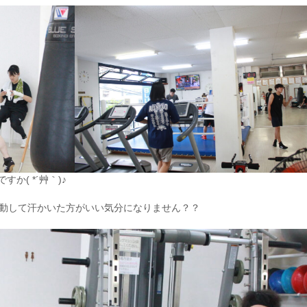
( *´艸｀)♪
動して汗かいた方がいい気分になりません？？