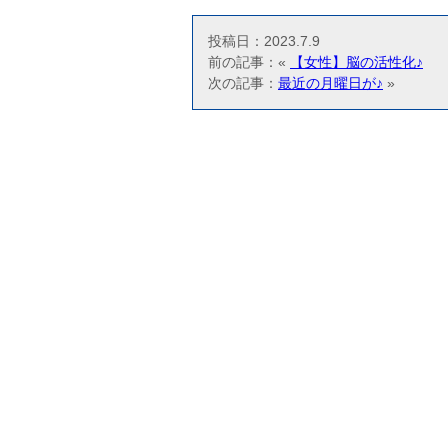
投稿日：2023.7.9
前の記事：«
【女性】脳の活性化♪
次の記事：
最近の月曜日が♪
»