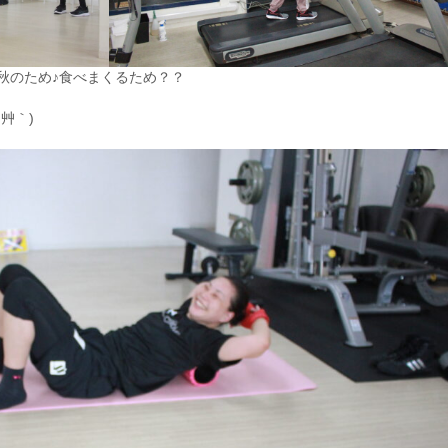
秋のため♪食べまくるため？？
艸｀)