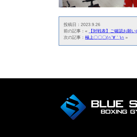
投稿日：2023.9.26
前の記事：«
【対戦表】ご確認お願い
次の記事：
極上〇〇〇(∩´∀｀)∩
»