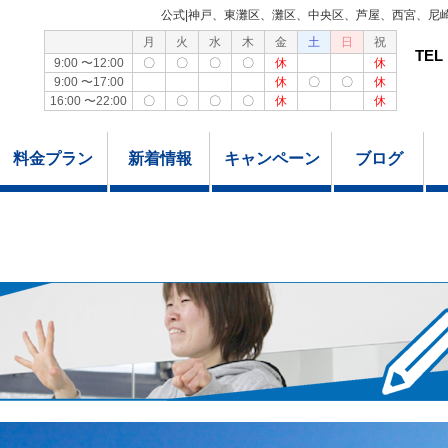
公式|神戸、東灘区、灘区、中央区、芦屋、西宮、尼
月
火
水
木
金
土
日
祝
TEL
9:00 〜12:00
〇
〇
〇
〇
休
休
9:00 〜17:00
休
〇
〇
休
16:00 〜22:00
〇
〇
〇
〇
休
休
料金プラン
新着情報
キャンペーン
ブログ