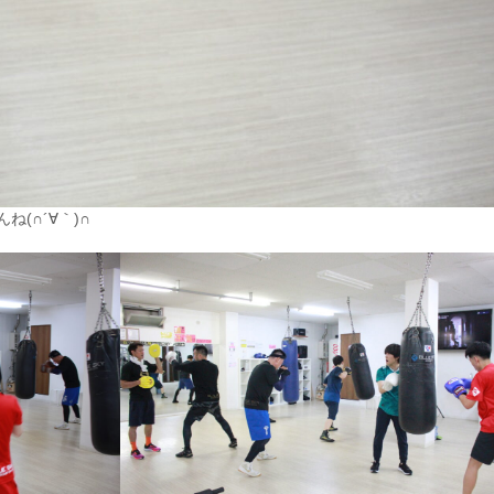
(∩´∀｀)∩