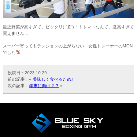
最近野菜が高すぎて、ビックリ( ﾟДﾟ)！！トマトなんて、激高すぎて
買えません…
スーパー寄ってもテンションの上がらない、女性トレーナーのMON
でした
投稿日：2023.10.29
前の記事：«
美味しく食べるため♪
次の記事：
年末に向け？？
»