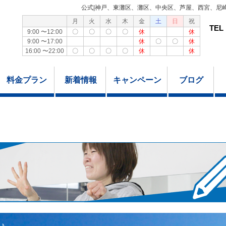
公式|神戸、東灘区、灘区、中央区、芦屋、西宮、尼
月
火
水
木
金
土
日
祝
TEL
9:00 〜12:00
〇
〇
〇
〇
休
休
9:00 〜17:00
休
〇
〇
休
16:00 〜22:00
〇
〇
〇
〇
休
休
料金プラン
新着情報
キャンペーン
ブログ
♪