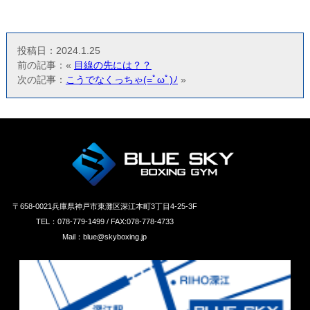
投稿日：2024.1.25
前の記事：«
目線の先には？？
次の記事：
こうでなくっちゃ(=ﾟωﾟ)ﾉ
»
〒658‐0021兵庫県神戸市東灘区深江本町3丁目4-25-3F
TEL：078-779-1499 / FAX:078-778-4733
Mail：blue@skyboxing.jp