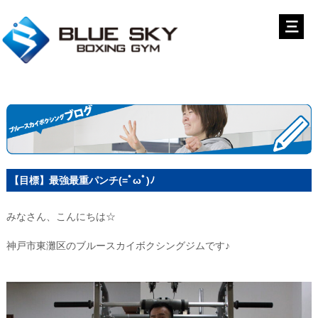
【目標】最強最重パンチ(=ﾟωﾟ)ﾉ
みなさん、こんにちは☆
神戸市東灘区のブルースカイボクシングジムです♪