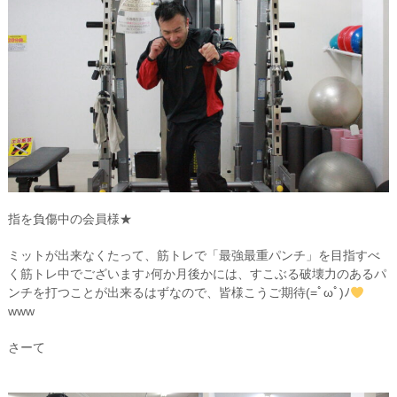
指を負傷中の会員様★
ミットが出来なくたって、筋トレで「最強最重パンチ」を目指すべ
く筋トレ中でございます♪何か月後かには、すこぶる破壊力のあるパ
ンチを打つことが出来るはずなので、皆様こうご期待(=ﾟωﾟ)ﾉ
www
さーて