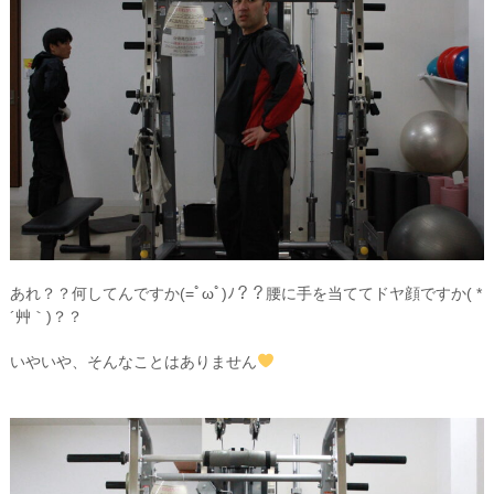
あれ？？何してんですか(=ﾟωﾟ)ﾉ？？腰に手を当ててドヤ顔ですか( *
´艸｀)？？
いやいや、そんなことはありません