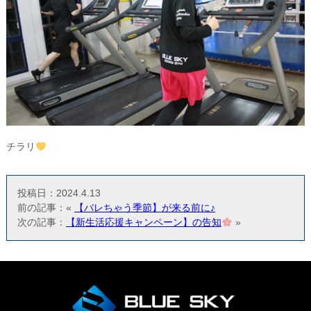
チラリ
投稿日：2024.4.13
前の記事：«
【バレちゃう季節】が来る前に♪
次の記事：
【新生活応援キャンペーン】の告知
»