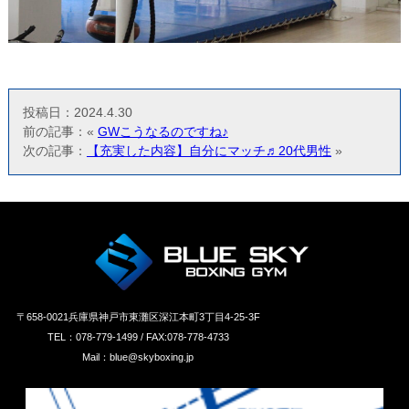
投稿日：2024.4.30
前の記事：«
GWこうなるのですね♪
次の記事：
【充実した内容】自分にマッチ♬20代男性
»
〒658‐0021兵庫県神戸市東灘区深江本町3丁目4-25-3F
TEL：078-779-1499 / FAX:078-778-4733
Mail：blue@skyboxing.jp