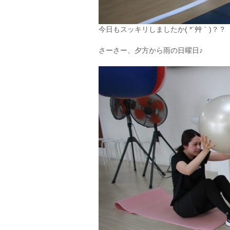
今日もスッキリしましたか( *´艸｀)？？
さーさー、夕方から雨の日曜日♪