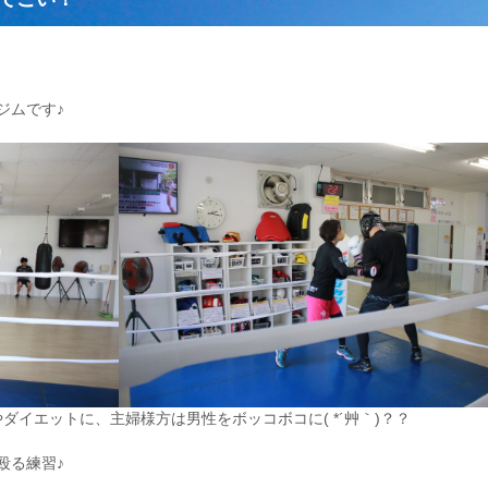
ジムです♪
ダイエットに、主婦様方は男性をボッコボコに( *´艸｀)？？
殴る練習♪