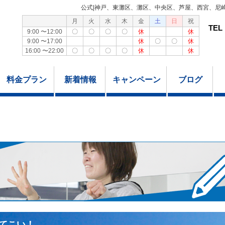
公式|神戸、東灘区、灘区、中央区、芦屋、西宮、尼
月
火
水
木
金
土
日
祝
TEL
9:00 〜12:00
〇
〇
〇
〇
休
休
9:00 〜17:00
休
〇
〇
休
16:00 〜22:00
〇
〇
〇
〇
休
休
料金プラン
新着情報
キャンペーン
ブログ
てこい！