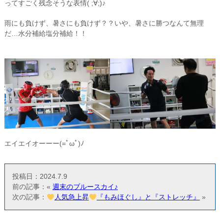
ってすごく残念そうな表情( ;∀;)♪
雨にも負けず、暑さにも負けず？？いや、暑さに勝つなんて無理
だ…水分補給塩分補給！！
エイエイオーーー(=ﾟωﾟ)ﾉ
投稿日：2024.7.9
前の記事：«
週末のブルースカイ♪
次の記事：
人気急上昇
『もみほぐし』と『ストレッチ』
»