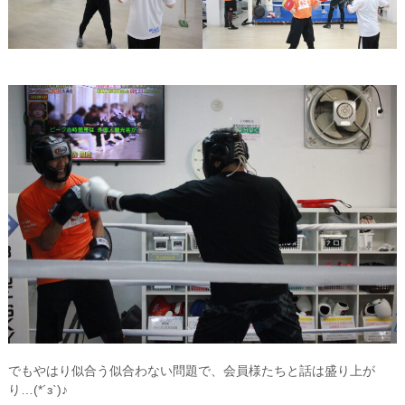
でもやはり似合う似合わない問題で、会員様たちと話は盛り上が
り…(*´з`)♪