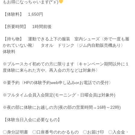
もお得になっちゃいます(*´з`)
【体験料】 1,650円
【所要時間】 1時間前後
【持ち物】 運動できる上下の服装 室内シューズ〈外で一度も履
かれていない靴〉 タオル ドリンク〈ジム内自動販売機あり〉
体験料
※ブルースカイ初めての方に限ります〈キャンペーン期間以外に１
度体験に来られた方や、再入会の方などは対象外〉
※要予約〈HPの体験予約web申し込みorお電話での受付〉
※フルタイム会員入会限定(モーニング・日曜会員は対象外)
※夜の部に体験にお越しの方(夜の部の営業時間→16時～22時)
【体験当日入会に必要なもの】
〇身分証明書 〇口座番号のわかるもの 〇お届け印 〇入会金・