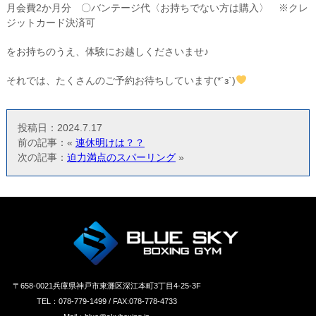
月会費2か月分 〇バンテージ代〈お持ちでない方は購入〉 ※クレ
ジットカード決済可
をお持ちのうえ、体験にお越しくださいませ♪
それでは、たくさんのご予約お待ちしています(*´з`)
投稿日：2024.7.17
前の記事：«
連休明けは？？
次の記事：
迫力満点のスパーリング
»
〒658‐0021兵庫県神戸市東灘区深江本町3丁目4-25-3F
TEL：078-779-1499 / FAX:078-778-4733