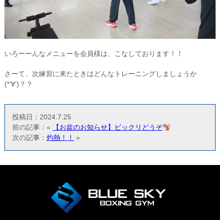
いろーーんなメニューを会員様は、こなしております！！
さーて、次練習に来たときはどんなトレーニングしましょうか
(*‘∀‘)？？
投稿日：2024.7.25
前の記事：«
【お盆のお知らせ】ビックリどうぞ
次の記事：
灼熱！！
»