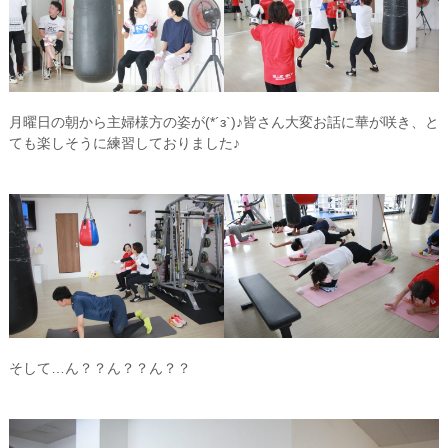
月曜日の朝から主婦様方の姿が(*´з`)♪皆さん大変お話に華が咲き、と
ても楽しそうに練習しておりました♪
そして…ん？？ん？？ん？？