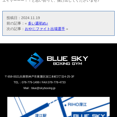
エイヤーーー！！と思い切って、抜け出してくださいませ♪
投稿日：2024.11.19
前の記事：«
多い週初め♪
次の記事：
おやじファイト出場選手
»
〒658‐0021兵庫県神戸市東灘区深江本町3丁目4-25-3F
TEL：078-779-1499 / FAX:078-778-4733
Mail：blue@skyboxing.jp