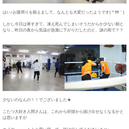
はい♪お腹周りを鍛えまして、なんとも大変だったようです( *´艸｀)
しかし今日は寒すぎて、凍え死んでしまいそうだからか少ない朝と
なり…昨日の夜から気温が急激に下がりだしたのと、謎の雨で？？
少ないのなんの！！でございました★
こたつ大好き人間さんは、これから炬燵から抜け出せなくなるかと
は思いますが