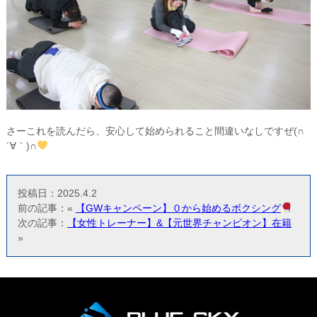
さーこれを読んだら、安心して始められること間違いなしですぜ(∩
´∀｀)∩
投稿日：2025.4.2
前の記事：«
【GWキャンペーン】０から始めるボクシング
次の記事：
【女性トレーナー】&【元世界チャンピオン】在籍
»