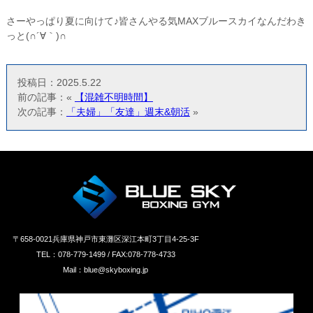
さーやっぱり夏に向けて♪皆さんやる気MAXブルースカイなんだわき
っと(∩´∀｀)∩
投稿日：2025.5.22
前の記事：«
【混雑不明時間】
次の記事：
「夫婦」「友達」週末&朝活
»
〒658‐0021兵庫県神戸市東灘区深江本町3丁目4-25-3F
TEL：078-779-1499 / FAX:078-778-4733
Mail：blue@skyboxing.jp