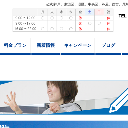
公式|神戸、東灘区、灘区、中央区、芦屋、西宮、尼
月
火
水
木
金
土
日
祝
TEL
9:00 〜12:00
〇
〇
〇
〇
休
休
9:00 〜17:00
休
〇
〇
休
16:00 〜22:00
〇
〇
〇
〇
休
休
料金プラン
新着情報
キャンペーン
ブログ
報告