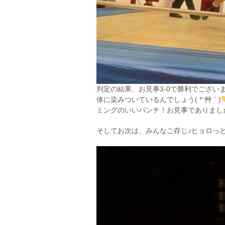
判定の結果、お見事3-0で勝利でござ
体に染みついているんでしょう( *´艸｀)
ミングのいいパンチ！お見事でありまし
そしてお次は、みんなご存じ♪ヒョロっ