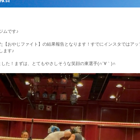
ジムです♪
た【おやじファイト】の結果報告となります！すでにインスタではアッ
します♪
した！まずは、とてもやさしそうな笑顔の東選手(∩´∀｀)∩