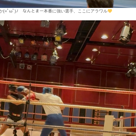
(=ﾟωﾟ)ﾉ なんとまー本番に強い選手、ここにアラワル