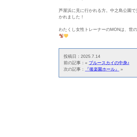
芦屋浜に見に行かれる方。中之島公園で
かれました！
わたくし女性トレーナーのMONは、世
投稿日：2025.7.14
前の記事：«
ブルースカイの中身♪
次の記事：
『後楽園ホール』
»