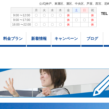
公式|神戸、東灘区、灘区、中央区、芦屋、西宮、尼
月
火
水
木
金
土
日
祝
TEL
9:00 〜12:00
〇
〇
〇
〇
休
休
9:00 〜17:00
休
〇
〇
休
16:00 〜22:00
〇
〇
〇
〇
休
休
料金プラン
新着情報
キャンペーン
ブログ