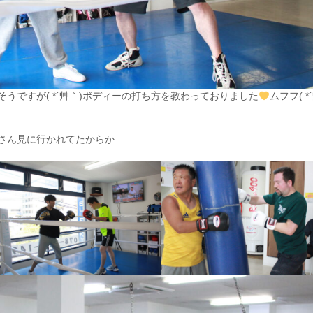
うですが( *´艸｀)ボディーの打ち方を教わっておりました
ムフフ( *
さん見に行かれてたからか