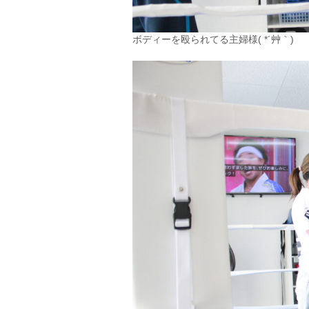
ボディーを殴られてる主婦様( *´艸｀)