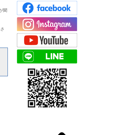
が聞
とさ