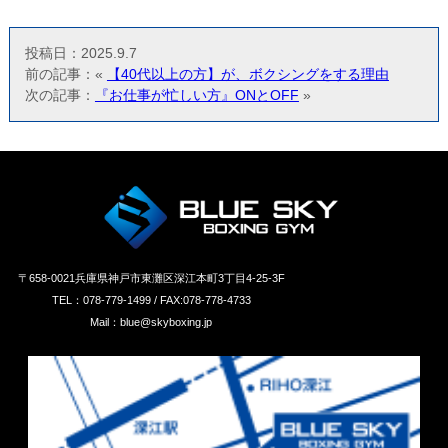
投稿日：2025.9.7
前の記事：«
【40代以上の方】が、ボクシングをする理由
次の記事：
『お仕事が忙しい方』ONとOFF
»
〒658‐0021兵庫県神戸市東灘区深江本町3丁目4-25-3F
TEL：078-779-1499 / FAX:078-778-4733
Mail：blue@skyboxing.jp