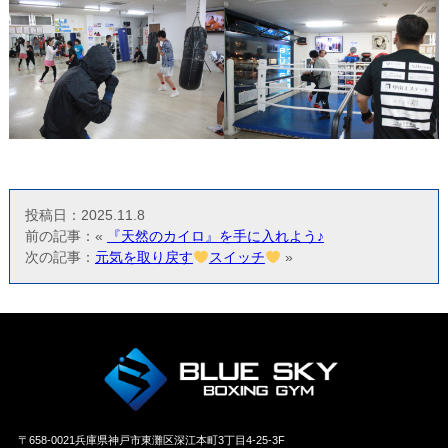
投稿日：2025.11.8
前の記事：«
『天然のカイロ』を手に入れよう♪
次の記事：
元気を取り戻す
スイッチ
»
〒658‐0021兵庫県神戸市東灘区深江本町3丁目4-25-3F