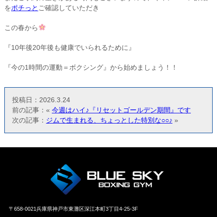
を
ポチっと
ご確認していただき
この春から
『10年後20年後も健康でいられるために』
『今の1時間の運動＝ボクシング』から始めましょう！！
投稿日：2026.3.24
前の記事：«
今週はハイ♪『リセットゴールデン期間』です
次の記事：
ジムで生まれる、ちょっとした特別な○○♪
»
〒658‐0021兵庫県神戸市東灘区深江本町3丁目4-25-3F