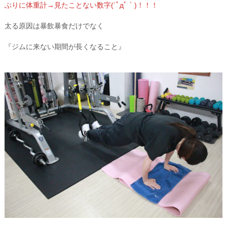
ぶりに体重計→見たことない数字(´ﾟдﾟ｀)！！！
太る原因は暴飲暴食だけでなく
『ジムに来ない期間が長くなること』