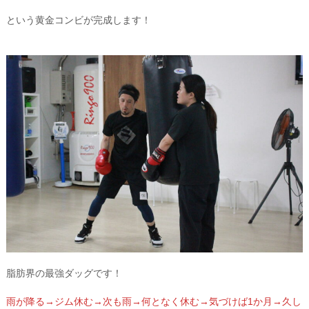
という黄金コンビが完成します！
脂肪界の最強ダッグです！
雨が降る→ジム休む→次も雨→何となく休む→気づけば1か月→久し