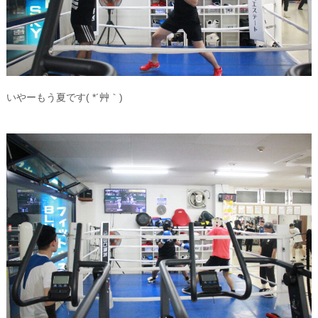
いやーもう夏です( *´艸｀)