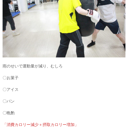
雨のせいで運動量が減り、むしろ
〇お菓子
〇アイス
〇パン
〇晩酌
「消費カロリー減少＋摂取カロリー増加」