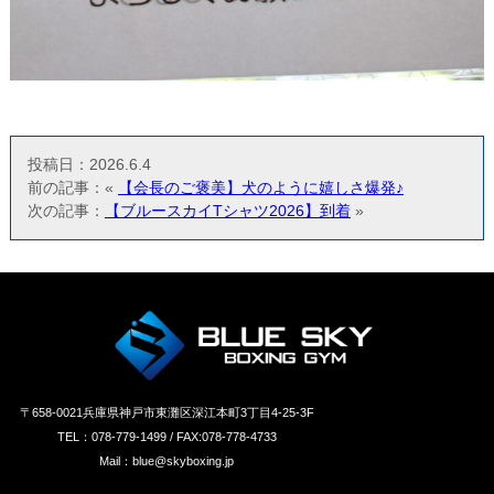
投稿日：2026.6.4
前の記事：«
【会長のご褒美】犬のように嬉しさ爆発♪
次の記事：
【ブルースカイTシャツ2026】到着
»
〒658‐0021兵庫県神戸市東灘区深江本町3丁目4-25-3F
TEL：078-779-1499 / FAX:078-778-4733
Mail：blue@skyboxing.jp