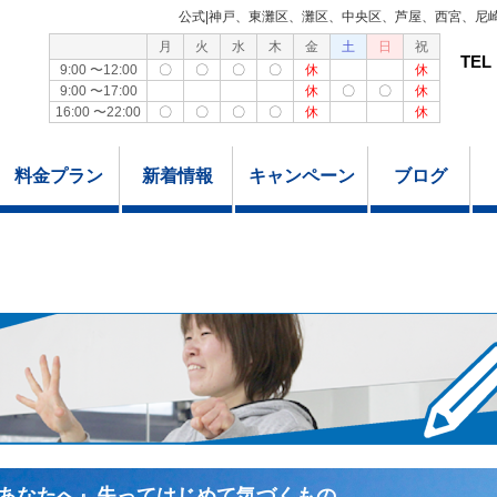
公式|神戸、東灘区、灘区、中央区、芦屋、西宮、尼
月
火
水
木
金
土
日
祝
TEL
9:00 〜12:00
〇
〇
〇
〇
休
休
9:00 〜17:00
休
〇
〇
休
16:00 〜22:00
〇
〇
〇
〇
休
休
料金プラン
新着情報
キャンペーン
ブログ
あなたへ』失ってはじめて気づくもの