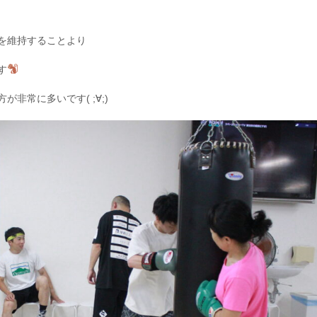
を維持することより
す
非常に多いです( ;∀;)