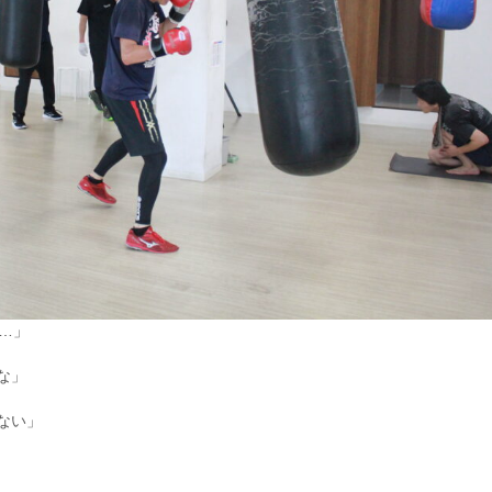
…」
な」
ない」