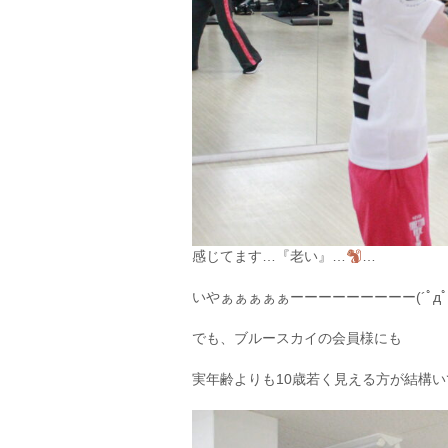
感じてます…『老い』…
…
いやぁぁぁぁぁーーーーーーーーー(´ﾟд
でも、ブルースカイの会員様にも
実年齢よりも10歳若く見える方が結構い